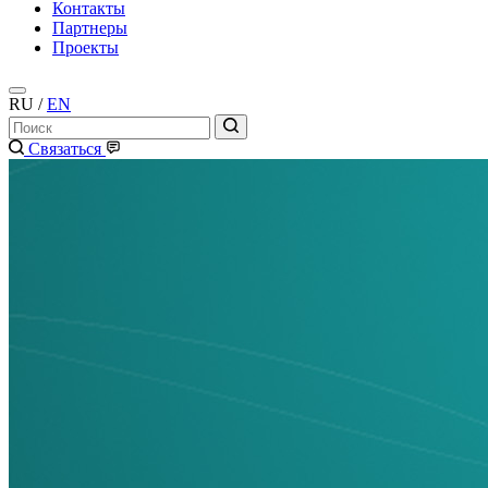
Контакты
Партнеры
Проекты
RU
/
EN
Связаться