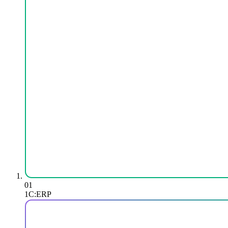
01
1С:ERP